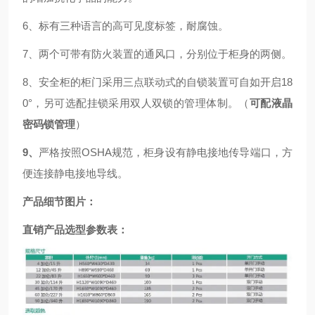
6、标有三种语言的高可见度标签，耐腐蚀。
7、两个可带有防火装置的通风口，分别位于柜身的两侧。
8、安全柜的柜门
采用
三点
联动式的自锁装置可自如开启18
0°，
另可选配挂锁
采用双人双锁的管理体制。（
可配液晶
密码锁管理
）
9、
严格按照OSHA规范，柜身设有静电接地传导端口，方
便连接静电接地导线。
产品细节图片：
直销
产品选型参数表：