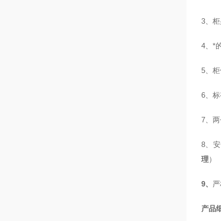
3、
4、*
5、
6、
7、
8、
理
）
9、
严
产品