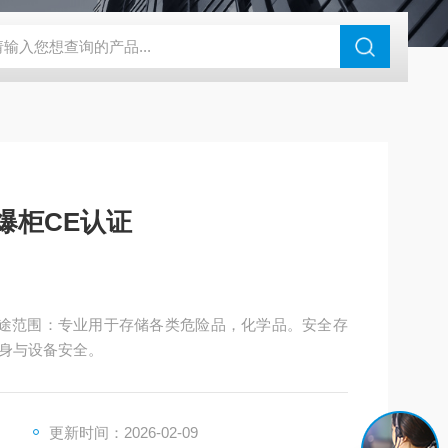
钢干燥箱，烘箱控温范围300℃
百级洁净烘箱
DHG-9070B（
防爆柜CE认证
品用途范围：专业用于存储各类危险品，化学品。安全存
身与设备安全。
更新时间：2026-02-09