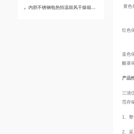
黄色
内胆不锈钢电热恒温鼓风干燥箱密封保温性能
红色
蓝色
酸基
产品
三清
范存
1、
2、