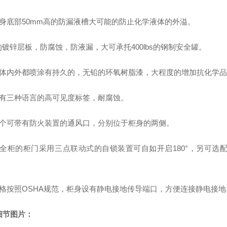
柜身底部50mm高的防漏液槽大可能的防止化学液体的外溢。
的镀锌层板，防腐蚀，防液漏，大可承托400lbs的钢制安全罐。
柜体内外都喷涂有持久的，无铅的环氧树脂漆，大程度的增加抗化学
标有三种语言的高可见度标签，耐腐蚀。
两个可带有防火装置的通风口，分别位于柜身的两侧。
安全柜的柜门
采用
三点
联动式的自锁装置可自如开启180°，
另可选
格按照OSHA规范，柜身设有静电接地传导端口，方便连接静电接地
细节图片：