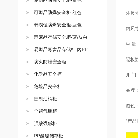
易燃品防爆安全柜-黄色
可燃品防爆安全柜-红色
外尺寸：
弱腐蚀防爆安全柜-蓝色
内尺寸：
毒麻品存储安全柜-蓝/灰白
重 量
易燃品毒害品存储柜-内PP
隔板
防火防爆安全柜
化学品安全柜
开 门
危险品安全柜
品牌：
定制油桶柜
颜色
全钢气瓶柜
*产
强酸强碱柜
PP酸碱储存柜