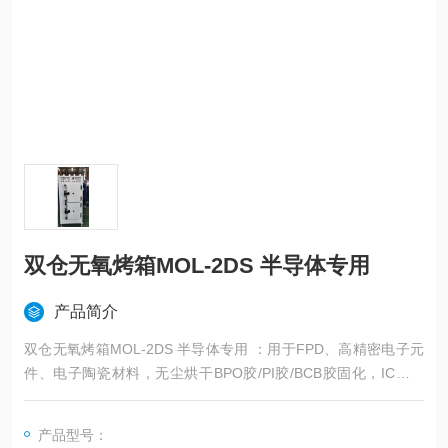
双仓无氧烤箱MOL-2DS 半导体专用
产品简介
双仓无氧烤箱MOL-2DS 半导体专用 ：用于FPD、高精密电子元
件、电子陶瓷材料，无尘烘干BPO胶/PI胶/BCB胶固化，IC（晶
圆、CMOS、Bumping、TSV、MENS、指纹识别）、，电工产
品、材料、零备等高温洁净和无氧环境中干燥和老化试验等应
产品型号：
用。