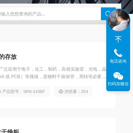
钢干燥箱，烘箱控温范围300℃
百级洁净烘箱
DHG-9070B（
柜的存放
电话咨询
：广泛应用于电子，化工，制药，高校实验室，光电，晶
BGA 或 PCB）等领域，是物料干燥保管，周转等必要的
燥柜
扫码加微信
产品型号：SKN-1436F
浏览量：254
片干燥柜