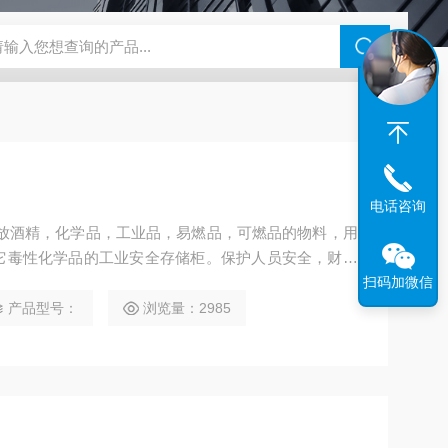
钢干燥箱，烘箱控温范围300℃
百级洁净烘箱
DHG-9070B（
电话咨询
存放酒精，化学品，工业品，易燃品，可燃品的物料，用
它毒性化学品的工业安全存储柜。保护人员安全，财产
扫码加微信
产品型号：
浏览量：2985