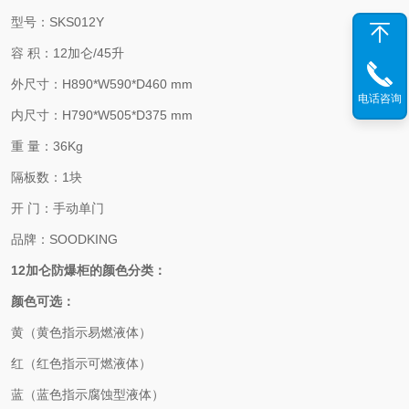
型号：SKS012Y
容 积：12加仑/45升
外尺寸：H890*W590*D460 mm
电话咨询
内尺寸：H790*W505*D375 mm
重 量：36Kg
隔板数：1块
开 门：手动单门
品牌：SOODKING
12加仑防爆柜的颜色分类：
颜色可选：
黄（黄色指示易燃液体）
红（红色指示可燃液体）
蓝（蓝色指示腐蚀型液体）