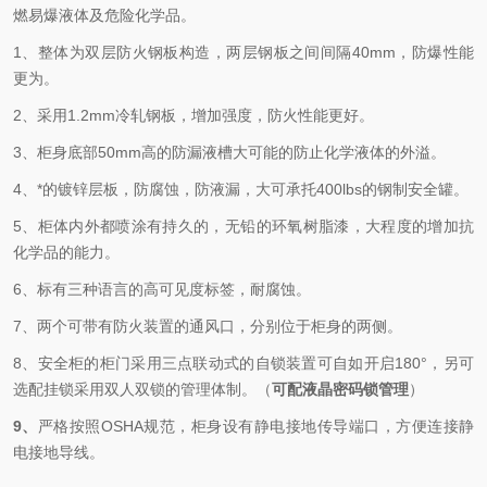
燃易爆液体及危险化学品。
1、整体为双层防火钢板构造，两层钢板之间间隔40mm，防爆性能
更为。
2、采用1.2mm冷轧钢板，增加强度，防火性能更好。
3、柜身底部50mm高的防漏液槽大可能的防止化学液体的外溢。
4、*的镀锌层板，防腐蚀，防液漏，大可承托400lbs的钢制安全罐。
5、柜体内外都喷涂有持久的，无铅的环氧树脂漆，大程度的增加抗
化学品的能力。
6、标有三种语言的高可见度标签，耐腐蚀。
7、两个可带有防火装置的通风口，分别位于柜身的两侧。
8、安全柜的柜门
采用
三点
联动式的自锁装置可自如开启180°，
另可
选配挂锁
采用双人双锁的管理体制。（
可配液晶密码锁管理
）
9、
严格按照OSHA规范，柜身设有静电接地传导端口，方便连接静
电接地导线。