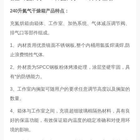
240升氮气干燥箱
产品特点：
充氮烘箱由箱体、工作室、加热系统、气体减压调节阀、
排气口等部件组成。
1
、内材质用优质镜面不锈钢板
,
整个内桶用氩弧焊满焊
,
防
止浪费惰性气体
.
2
、外材质为
SPCC
钢板粉体烤漆处理，涂层坚硬牢固，具
有*的防锈能力。
3
、工作室内搁架可随用户的要求任意调节高度以及搁架的
数量。
4
、箱体与工作室之间，充填超细玻璃棉隔热材料，具有良
好的保温功能，有效保证箱内温度的稳定准确和对使用环
境的影响。