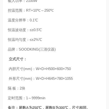
输入功率：2100W
控温范围：RT+10℃～250℃
温度分辨率：0.1℃
恒温波动度：≤±0.5℃
恒温均匀度：≤±2%℃
品牌：SOODKING(三清仪器)
立式尺寸：
内胆尺寸(mm)：W×D×H500×600×750
外形尺寸(mm)：W×D×H645×780×1055
隔 板：2块
定时范围：1～9999min
备注：尾数A为250℃，尾数B为300℃，尺寸相同。