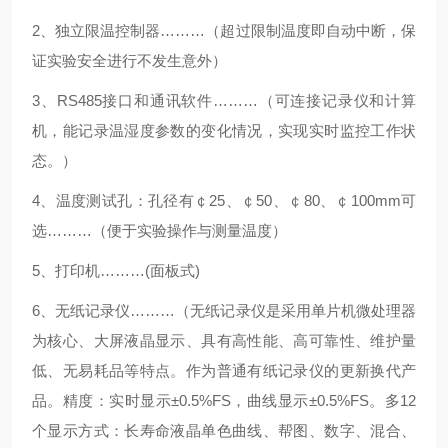
2、
独立限温控制器………（超过限制温度即自动中断，保
证实验安全进行不发生意外）
3、RS485
接口和通讯软件………（可连接记录仪和计算
机，能记录温湿度参数的变化情况，实现实时监控工作状
态。）
4、
温度测试孔：孔径有￠
25
、￠
50
、￠
80
、￠
100mm
可
选………（便于实验操作与测量温度）
5、
打印机………
(
面板式
)
6、无纸记录仪………（无纸记录仪是采用单片机微处理器
为核心、大屏液晶显示、具有高性能、高可靠性、维护量
低、无易耗品等特点。作为普通有纸记录仪的更新换代产
品。精度：实时显示
±0.5%FS
，曲线显示
±0.5%FS
。多
12
个显示方式：长寿命液晶单色曲线、帮图、数字、混合、