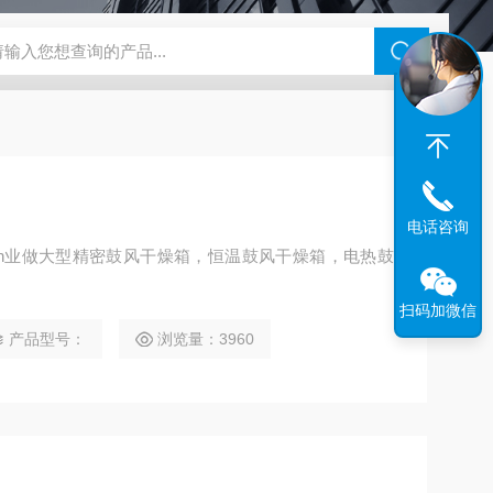
钢干燥箱，烘箱控温范围300℃
百级洁净烘箱
DHG-9070B（
电话咨询
an业做大型精密鼓风干燥箱，恒温鼓风干燥箱，电热鼓
。
扫码加微信
产品型号：
浏览量：3960