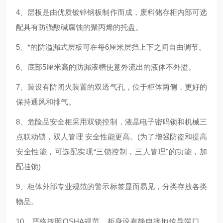
4、层板是由优质镀锌钢板制作而成，废料储存柜内部可选
配具有防强酸碱腐蚀的聚丙烯的托盘。
5、*的防溢漏式层板可在每
6厘米
层挡上下之间自由调节。
6、底部
5厘米
高的防漏液槽使意外流出的液体不外溢。
7、装设有防闭火装置的双透气孔，位于柜体两侧，更好的
保持通风和排气。
8、危险品安全柜
采用双锁控制，液晶电子密码锁和机械三
点联动锁，双人管理 安全性能更高。(
为了增强防盗和提高
安全性能，可选配实现“三锁控制，三人管理"的功能，加
配挂锁)
9、柜体外部专业规范的警示标签显而易见，分类存放各类
物品
。
10、严格按照OSHA规范，柜身设有静电接地传导端口，