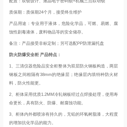
配置：双锁设计、液晶电子密码锁+机械三点联动锁
质保期：质保期24个月，接受终生维护
产品用途：专业用于液体，危险化学品，可燃、易燃、腐
蚀性剧毒液体，废料物品等的安全储存。
备注：产品接受非标定制；另可选配PP防泄漏托盘
防火防爆安全柜
产品特点：
1、三清仪器危险品安全柜
整体为双层防火钢板构造，两层
钢板之间相隔有
38mm
的绝缘层；
绝缘层内填特种防火材
料，防火性能更。
2、柜体采用优质1.2MM冷轧钢板经过点焊接处理，使用寿
命更长，
具有防火、防爆、耐腐蚀功能。
3、柜体内外都喷涂有持久的，无铅的环氧树脂漆，大程度
的增加抗化学品的能力
。