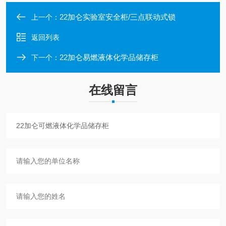
22加仑实验室安全柜/三点联动式锁
上一个：
返回列表
22加仑易燃液体化学品储存柜
下一个：
在线留言