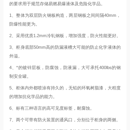
的要求用于规范存储易燃易爆液体及危险化学品。
1、整体为双层防火钢板构造，两层钢板之间间隔40mm，
防爆性能更为。
2、采用优质1.2mm冷轧钢板，增加强度，防火性能更好。
3、柜身底部50mm高的防漏液槽大可能的防止化学液体的
外溢。
4、*的镀锌层板，防腐蚀，防液漏，大可承托400lbs的钢
制安全罐。
5、柜体内外都喷涂有持久的，无铅的环氧树脂漆，大程度
的增加抗化学品的能力。
6、标有三种语言的高可见度标签，耐腐蚀。
7、两个可带有防火装置的通风口，分别位于柜身的两侧。