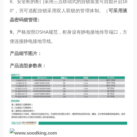
8、安全柜的柜门
采用
三点
联动式的自锁装置可自如开启18
0°，
另可选配挂锁
采用双人双锁的管理体制。（
可采用液
晶密码锁管理
）
9、
严格按照OSHA规范，柜身设有静电接地传导端口，方
便连接静电接地导线。
产品细节图片：
产品选型参数表：