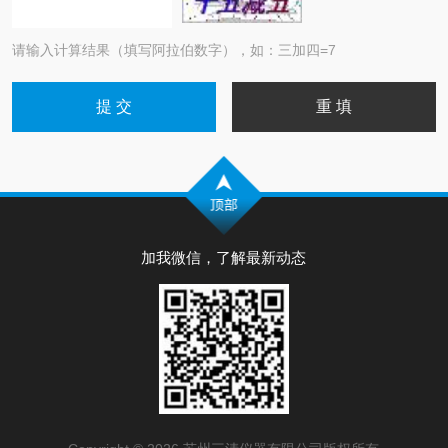
请输入计算结果（填写阿拉伯数字），如：三加四=7
加我微信，了解最新动态