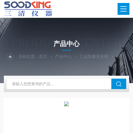
PRODUCTS CENTER
产品中心
当前位置：
首页
产品中心
工业防爆安全柜
防火防爆