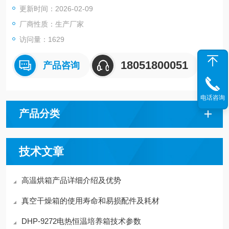
更新时间：2026-02-09
厂商性质：生产厂家
访问量：1629
18051800051
产品咨询
电话咨询
产品分类
技术文章
高温烘箱产品详细介绍及优势
真空干燥箱的使用寿命和易损配件及耗材
DHP-9272电热恒温培养箱技术参数