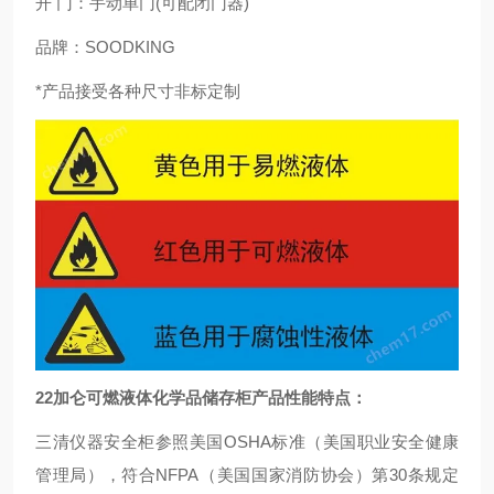
开 门：手动单门
(
可配闭门器
)
品牌：SOODKING
*产品接受各种尺寸非标定制
22加仑可燃液体化学品储存柜
产品性能特点：
三清仪器安全柜参照美国OSHA标准（美国职业安全健康
管理局），符合NFPA（美国国家消防协会）第30条规定