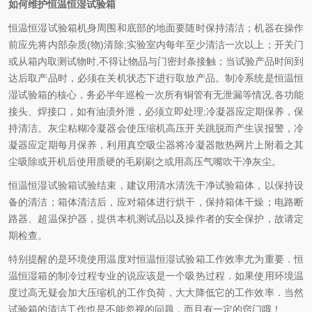
如何维护恒温恒湿试验箱
恒温恒湿试验箱机身周围和底部的地面要随时保持清洁；机器在操作
前应先将内部杂质(物)清除;实验室内每年至少清洁一次以上；开关门
或从箱内取测试物时,不得让物品与门密封条接触；当试验产品时间到
达后取产品时，必须在关机状态下进行取放产品。制冷系统是恒温恒
湿试验箱的核心，务必半年巡检一次所有铜管有无泄漏等情况,各功能
接头、焊接口，如有油渍外泄，必须立即处理;冷凝器应定期保养，保
持清洁。灰尘粘糊冷凝器会使压缩机高压开关跳脱而产生误报警，冷
凝器应定期每月保养，利用真空吸尘器将冷凝器散热网片上附着之其
尘吸除或开机后使用质硬的毛刷刷之或用高压气嘴吹干净灰尘。
恒温恒湿试验箱试验结束，建议用清水清洗干净试验箱体，以保持设
备的清洁；箱体清洁后，应对箱体进行烘干，保持箱体干燥；电路断
路器、超温保护器，提供本机测试品以及操作者的安全保护，故请定
期检查
。
特别提醒的是环境使用温度对恒温恒湿试验箱工作效率尤为重要．恒
温恒湿箱的制冷过程专业的说应该是一个吸热过程．如果使用环境温
度过高无疑会加大压缩机的工作负荷，大大降低它的工作效率．当然
试验箱的清洁工作也是不能忽视的问题，而且有一定的窍门哦！