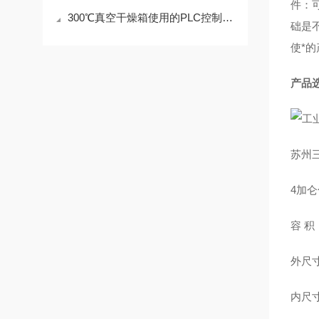
件：
300℃真空干燥箱使用的PLC控制说明
础是
使*
产品
苏州
4加
容 积
外尺寸：
内尺寸：