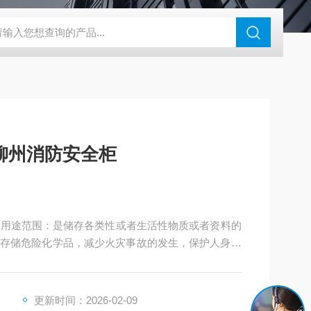
钢干燥箱，烘箱控温范围300℃
百级洁净烘箱
DHG-9070B（
柳州消防安全柜
品用途范围：是储存各类性或者生活性物质或者资料的
存储危险化学品，减少火灾事故的发生，保护人身与
更新时间：2026-02-09