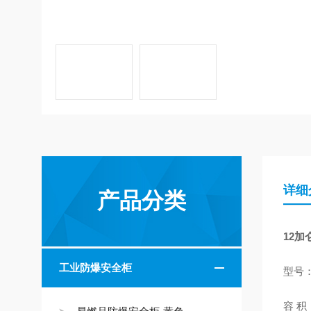
详细
产品分类
12
工业防爆安全柜
型号：
容 积