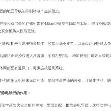
内置的地面导线能抑制静电产生的隐患。
全焊接和双层壁的存储柜带有4.0cm绝缘空气隔层的1.2mm厚度钢
使安全柜防火性能更强。
防滑翻板把手可以用指尖操作，轻松且毫不费力，凹嵌设计使路经人
锁匙能防止未授权进入及盗窃，附有2把钥匙，增加视觉阻遏效果或钥
柜体两侧配有通风口，可供连接通风系统。
内外都使用无铅粉末涂层油漆，能保持高光泽的外观，且耐化学品、
柜静电导线的作用：
买化学品防火安全柜的时候，里面会配一根防静电导线，这根防静电