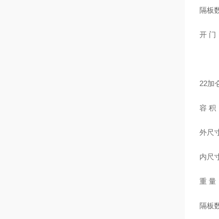
隔板
开 
22加
容 积
外尺寸：
内尺寸：
重 量
隔板