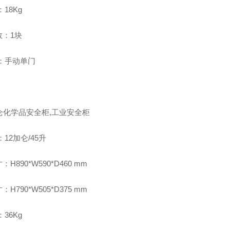
：18Kg
数：1块
门：手动单门
仑化学品安全柜,工业安全柜
：12加仑/45升
H890*W590*D460 mm
H790*W505*D375 mm
：36Kg