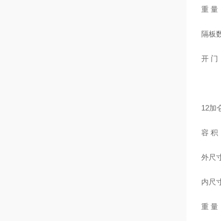
重 量
隔板
开 
12加
容 积
外尺寸：
内尺寸：
重 量