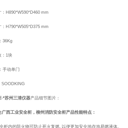
H890*W590*D460 mm
H790*W505*D375 mm
：36Kg
数：1块
门：手动单门
SOODKING
柜
-
*苏州三清仪器
产品细节图片：
加仑广西工业安全柜，柳州消防安全柜
产品性能特点
：
安全柜内的阻火物可防止死火复燃, 以便更加安全地存放易燃液体。