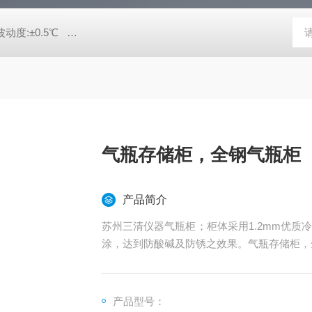
动度:±0.5℃
DHG-9140B（140升）电热恒温鼓风干燥箱，不锈
气瓶存储柜，全钢气瓶柜
产品简介
苏州三清仪器气瓶柜；柜体采用1.2mm优
涂，达到防酸碱及防锈之效果。气瓶存储柜，
产品型号：