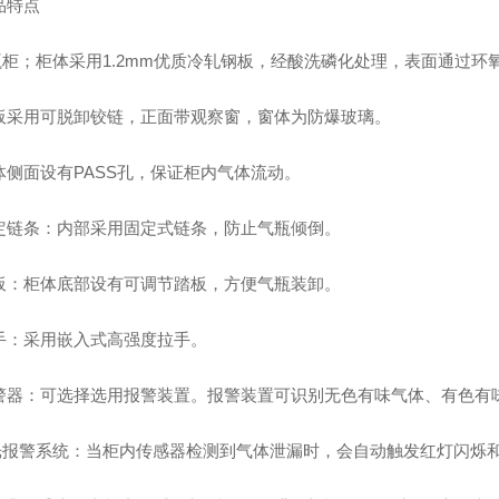
产品特点
气瓶柜；柜体采用1.2mm优质冷轧钢板，经酸洗磷化处理，表面通过
门板采用可脱卸铰链，正面带观察窗，窗体为防爆玻璃。
柜体侧面设有PASS孔，保证柜内气体流动。
固定链条：内部采用固定式链条，防止气瓶倾倒。
踏板：柜体底部设有可调节踏板，方便气瓶装卸。
拉手：采用嵌入式高强度拉手。
报警器：可选择选用报警装置。报警装置可识别无色有味气体、有色有
声光报警系统：当柜内传感器检测到气体泄漏时，会自动触发红灯闪烁