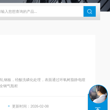
钢干燥箱，烘箱控温范围300℃
百级洁净烘箱
DHG-9070B（
质冷轧钢板，经酸洗磷化处理，表面通过环氧树脂静电喷
全钢气瓶柜
更新时间：2026-02-08