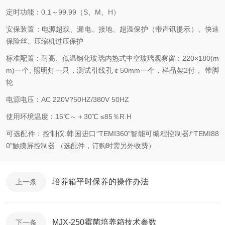
定时功能：0.1～99.99（S、M、H）
安保装置：电源超载、漏电、接地、超温保护（带声讯提示）、快速
保险丝、压缩机过压保护
标准配置：耐高、低温钢化玻璃内热式中空玻璃观察窗：220×180(m
m)一个, 照明灯一只，测试引线孔￠50mm一个，样品架2付， 带脚
轮
电源电压：AC 220V?50HZ/380V 50HZ
使用环境温度：15℃～＋30℃ ≤85％R.H
可选配件：控制仪:韩国进口“TEMI360"智能可编程控制器/“TEMI88
0"触摸屏控制器 （选配件，订购时需另外收费）
培养箱平时保养的操作办法
上一条
MJX-250霉菌培养箱技术参数
下一条