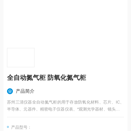
全自动氮气柜 防氧化氮气柜
产品简介
苏州三清仪器全自动氮气柜的用于存放防氧化材料、芯片、IC、
半导体、元器件、精密电子仪器仪表、*观测光学器材、镜头、实
验化学药品、有色金属、BGA、胶片、模块、SMT、贴片、晶圆
等。
产品型号：