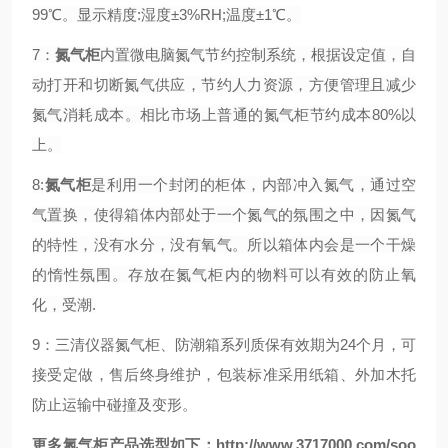
99℃。显示精度:湿度±3%RH;温度±1℃。
7：
氮气柜
内置微电脑氮气节约控制系统，根据设定值，自
动打开和切断氮气供应，节约人力资源，方便管理且减少
氮气消耗成本。相比市场上普通的氮气柜节约成本80%以
上。
8:
氮气柜
是利用一个封闭的柜体，内部冲入氮气，通过空
气置换，使得箱体内部处于一个氮气的氛围之中，因氮气
的特性，没有水分，没有氧气。所以箱体内会是一个干燥
的惰性氛围。存放在氮气柜内的物料可以有效的防止氧
化，受潮.
9：三清仪器氮气柜、防潮箱系列质保有效期为24个月，可
接受定做，售后终身维护，包装标准采用纸箱、外加木托
防止运输中碰撞及变形。
更多氮气柜产品选型如下：
http://www.3717000.com/soo