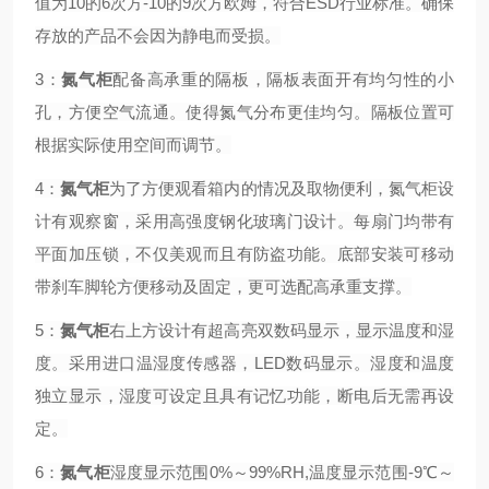
值为10的6次方-10的9次方欧姆，符合ESD行业标准。确保
存放的产品不会因为静电而受损。
3：
氮气柜
配备高承重的隔板，隔板表面开有均匀性的小
孔，方便空气流通。使得氮气分布更佳均匀。隔板位置可
根据实际使用空间而调节。
4：
氮气柜
为了方便观看箱内的情况及取物便利，氮气柜设
计有观察窗，采用高强度钢化玻璃门设计。每扇门均带有
平面加压锁，不仅美观而且有防盗功能。底部安装可移动
带刹车脚轮方便移动及固定，更可选配高承重支撑。
5：
氮气柜
右上方设计有超高亮双数码显示，显示温度和湿
度。采用
进口
温湿度传感器，LED数码显示。湿度和温度
独立显示，湿度可设定且具有记忆功能，断电后无需再设
定。
6：
氮气柜
湿度显示范围0%～99%RH,温度显示范围-9℃～