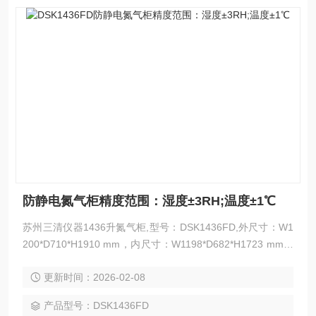
防静电氮气柜精度范围：湿度±3RH;温度±1℃
苏州三清仪器1436升氮气柜,型号：DSK1436FD,外尺寸：W1
200*D710*H1910 mm，内尺寸：W1198*D682*H1723 mm，
隔板数：5块，湿度范围：1%-60%RH,接受各类氮气柜非标定
更新时间：2026-02-08
制。防静电氮气柜精度范围：湿度±3RH;温度±1℃
产品型号：DSK1436FD