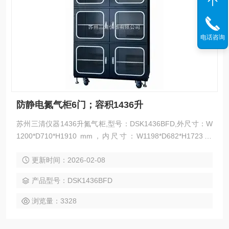
电话咨询
防静电氮气柜6门；容积1436升
苏州三清仪器1436升氮气柜,型号：DSK1436BFD,外尺寸：W
1200*D710*H1910 mm，内尺寸：W1198*D682*H1723 m
m，隔板数：5块，湿度范围：1%-60%RH,接受各类氮气柜非
更新时间：2026-02-08
标定制。防静电氮气柜6门；容积1436升
产品型号：DSK1436BFD
浏览量：3328