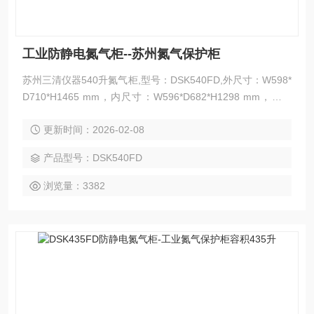
工业防静电氮气柜--苏州氮气保护柜
苏州三清仪器540升氮气柜,型号：DSK540FD,外尺寸：W598*
D710*H1465 mm，内尺寸：W596*D682*H1298 mm，隔板
数：3块,湿度范围：1%-60%RH,接受各类氮气柜非标定制。工
更新时间：2026-02-08
业防静电氮气柜--苏州氮气保护柜
产品型号：DSK540FD
浏览量：3382