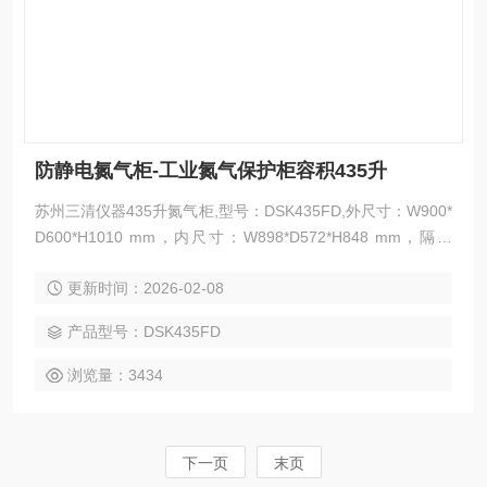
防静电氮气柜-工业氮气保护柜容积435升
苏州三清仪器435升氮气柜,型号：DSK435FD,外尺寸：W900*
D600*H1010 mm，内尺寸：W898*D572*H848 mm，隔板
数：3块,湿度范围：1%-60%RH,接受各类氮气柜非标定制。防
更新时间：2026-02-08
静电氮气柜-工业氮气保护柜容积435升
产品型号：DSK435FD
浏览量：3434
下一页
末页