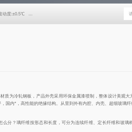
动度:±0.5℃
DHG-9140B（140升）电热恒温鼓风干燥箱，不锈
外箱材质为冷轧钢板，产品外壳采用环保金属漆喷制，整体设计美观
果好，国内*，高性能的绝缘结构。从里到外有内腔、内壳、超细玻璃
怎么分？璃纤维按形态和长度，可分为连续纤维、定长纤维和玻璃