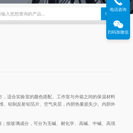
电话咨询
钢干燥箱，烘箱控温范围300℃
百级洁净烘箱
DHG-9070B（
扫码加微信
大方，适合实验室的颜色搭配。工作室与外箱之间的保温材料
纤维、铝制反射铝箔片、空气夹层，内胆热量损失少。内胆外
棉；按玻璃成分，可分为无碱、耐化学、高碱、中碱、高强