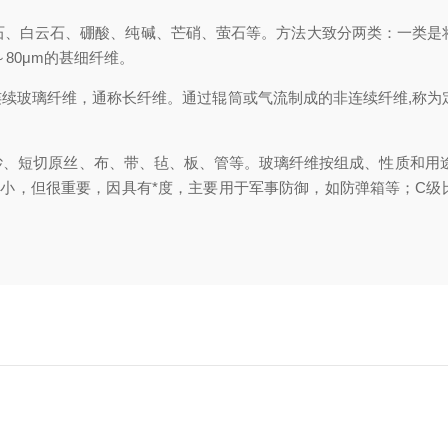
石、白云石、硼酸、纯碱、芒硝、萤石等。方法大致分两类：一类是将
80μm的甚细纤维。
续玻璃纤维，通称长纤维。通过辊筒或气流制成的非连续纤维,称为
、短切原丝、布、带、毡、板、管等。玻璃纤维按组成、性质和用途
小，但很重要，因具有*度，主要用于军事防御，如防弹箱等；C级