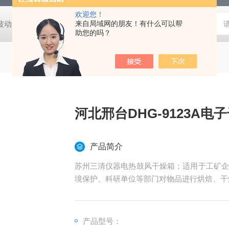
欢迎您！
动度:±0.5℃
DHG-9140B（140升）电热恒温鼓风干燥箱，不锈
来自局域网的朋友！有什么可以帮
助您的吗？
河北邢台DHG-9123A电
产品简介
苏州三清仪器电热鼓风干燥箱；适用于工矿企
境保护、科研单位等部门对物品进行烘焙、干
产品型号：