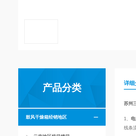
详细
产品分类
苏州
鼓风干燥箱经销地区
1、
电
线条