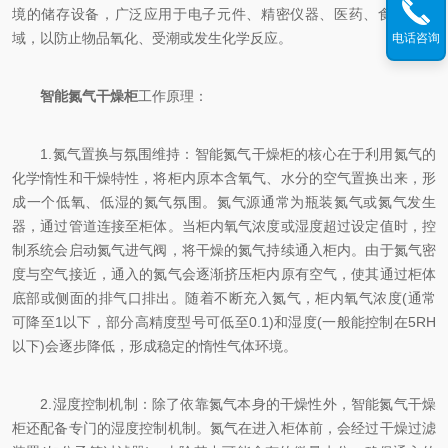
境的储存设备，广泛应用于电子元件、精密仪器、医药、食品等领
域，以防止物品氧化、受潮或发生化学反应。
电话咨询
智能氮气干燥柜
工作原理：
1.氮气置换与氛围维持：智能氮气干燥柜的核心在于利用氮气的
化学惰性和干燥特性，将柜内原本含氧气、水分的空气置换出来，形
成一个低氧、低湿的氮气氛围。氮气源通常为瓶装氮气或氮气发生
器，通过管道连接至柜体。当柜内氧气浓度或湿度超过设定值时，控
制系统会启动氮气进气阀，将干燥的氮气持续通入柜内。由于氮气密
度与空气接近，通入的氮气会逐渐挤压柜内原有空气，使其通过柜体
底部或侧面的排气口排出。随着不断充入氮气，柜内氧气浓度(通常
可降至1以下，部分高精度型号可低至0.1)和湿度(一般能控制在5RH
以下)会逐步降低，形成稳定的惰性气体环境。
2.湿度控制机制：除了依靠氮气本身的干燥性外，智能氮气干燥
柜还配备专门的湿度控制机制。氮气在进入柜体前，会经过干燥过滤