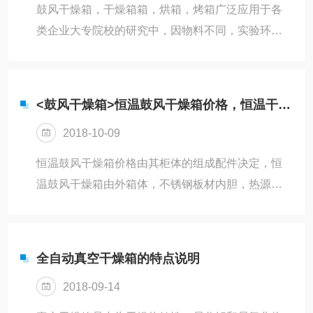
寸。产品型号工作室尺寸（MM）外形尺寸（MM）
鼓风干燥箱，干燥箱箱，烘箱，烤箱广泛应用于各
功率（W）真空度电源电压温控参数隔板DZF-
类企业大专院校的研究中，因物料不同，实验环
6020W300*D300*H275W585*D450*H455500＜
境，实验目的不同，对鼓风干燥箱的产品要求也各
133Pa2...
不相同，三清仪器支持鼓风干燥箱，干燥箱，烘
箱，烤箱的产品定制订制。一：产品尺寸订制三清
<鼓风干燥箱>恒温鼓风干燥箱价格，恒温干燥箱配件及介绍
仪器鼓风干燥箱的标准产品尺寸如下，如果工作室
2018-10-09
的尺寸不能满足物料要求的尺寸，可来电来函咨询
非标尺寸。二：产品材料订制鼓风干燥箱外壳材料
恒温鼓风干燥箱价格由其柜体的组成配件决定，恒
为冷轧钢板，内外表面静电喷塑而成。工作室为
温鼓风干燥箱由外箱体，不锈钢板材内胆，热源，
SUS202/SUS304材料加强设计。可为客户选择非
风机，控温仪表等组成。通过电加热，由静音风机
标材料定制订制。三：产品温度订制标准...
把热源均匀的吹散到密闭性良好的不锈钢内胆中，
使得箱体内的温度上升，温度均匀性良好。鼓风干
全自动真空干燥箱的特点说明
燥箱的外壳材料为冷轧钢板，经过多道工序处理，
2018-09-14
结构加强，表面静电喷塑，整体牢固耐用，耐腐
蚀，耐刮擦。内腔采用不锈钢内胆，耐高温，不发