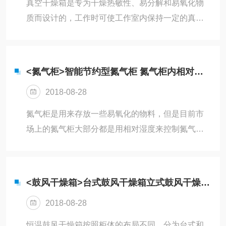
真空干燥箱是专为干燥热敏性、易分解和易氧化物
黄。四周圆弧处理，美观大方，方便卫生清洁。不
质而设计的，工作时可使工作室内保持一定的真空
锈钢加热管放置在箱体背部，经由高速静音风机把
度，并能够向内部充入惰性气体，特别是一些成分
热源经过合理的风道均匀的吹散到腔体内，温度...
复杂的物品也能进行快速干燥，采用智能型数字温
度调节仪进行温度的设定、显示与控制。全自动真
<氮气柜>智能节约型氮气柜 氮气柜内相对湿度和氧含量的关系
空干燥箱特点：学设计理念的流线型豪华整机造
2018-08-28
型，静电喷塑箱体，门上大视角钢化玻璃观察窗。
长方体工作室，使用效容积达到大，微电脑温度控
氮气柜是用来存放一些易氧化的物料，但是目前市
制器，控温可靠。钢化、双层防弹玻璃观察窗，使
场上的氮气柜大部分都是用相对湿度来控制氮气
工作室内物体一目了然；（需要时选配：能够向内
的。那么怎么知道柜体内的氧含量呢，三清仪器针
部充入惰性气体）。箱门闭合松紧能调节，整体...
对这个问题提供了两套解决方案。首先我们可以使
用氧含量传感器，氮气柜直接显示柜内的氧含量，
<鼓风干燥箱>台式鼓风干燥箱立式鼓风干燥箱应该怎么选择
简单明了。需要低的氧含量环境，只需要充入高纯
2018-08-28
度的氮气即可，三清仪器推荐保底99.99%纯度的氮
气。如果是之前以前购买了的氮气柜，三清仪器测
恒温鼓风干燥箱按照柜体的布局不同，分为台式和