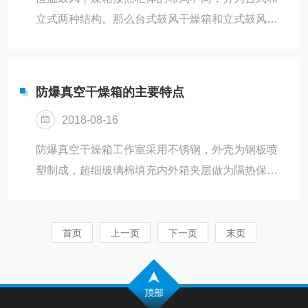
试的如下数据，可供参考。环境温度24℃，环境湿
立式两种结构。那么台式鼓风干燥箱和立式鼓风干
度60%RH，环境氧含量20.8%。氮气柜内充入高纯
燥箱有什么区别，选购过程中应该如何选择呢。台
度氮气后，显示湿度为：40...
式鼓风干燥箱加热箱体和控制仪表为左右结构，尺
寸上的差异一般是总高度较低。适合放置在试验台
防爆真空干燥箱的主要特点
上，方便操作和查看。立式鼓风干燥箱加热箱体和
2018-08-16
温控仪表为说下结构，一般箱体的高度较高，适合
放置在地面上。选购时应充分考虑干燥箱放置的位
防爆真空干燥箱工作室采用不锈钢，外壳为钢板喷
置来决定台式还是立式。其对流方式，加热功率，
塑制成，超细玻璃棉填充内外箱夹层做为隔热保温
温度均匀性都是一样。三清仪器鼓风干燥箱可按需
层，门上设观察窗采用双层玻璃门，内层为钢化玻
定制。台式鼓风干燥箱型号尾数A表示250...
璃外层为防弹玻璃，或采用全钢化玻璃，也可采用
充填保温棉门保温效果更佳。工作室与门之间装有
首页
上一页
下一页
末页
热压成塑的耐热硅橡胶密封圈以保证箱门与工作室
的密封性。防爆真空干燥箱加热器采用电热管直接
至于工作室，使箱内温度更均匀。所以控制操作件