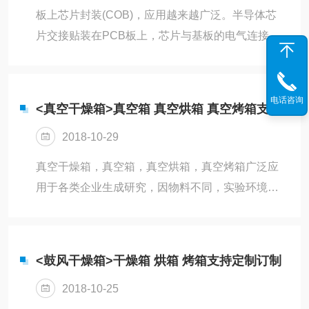
板上芯片封装(COB)，应用越来越广泛。半导体芯
片交接贴装在PCB板上，芯片与基板的电气连接用
引线缝合方法实现，并用树脂封盖确保稳定。COB
的主要焊接方法有，热压焊，超声焊，金丝焊。
COB封装流程扩晶，背胶，安置，加热绑定，点
电话咨询
<真空干燥箱>真空箱 真空烘箱 真空烤箱支持定制订制
胶，固化，后测。而氮气柜的主要作用是保证物料
2018-10-29
在存放过程中不被氧化，确保物料的率。如金丝，
晶圆，无铅PCB等。根据物料的存放要求，氮气柜
真空干燥箱，真空箱，真空烘箱，真空烤箱广泛应
可按相对湿度设置或氧含量设置柜内环境。一体化
用于各类企业生成研究，因物料不同，实验环境不
流量计，进口原装电磁阀，无噪音。标准氮气柜隔
同，对真空干燥箱的产品要求也各不相同，三清仪
板可上下自由调解，还可根据使用便...
器支持真空干燥箱，真空箱，真空烘箱，真空烤箱
的产品定制订制。一：产品尺寸订制三清仪器真空
<鼓风干燥箱>干燥箱 烘箱 烤箱支持定制订制
干燥箱的标准产品尺寸如下，如果工作室的尺寸不
2018-10-25
能满足物料要求的尺寸，可来电来函咨询非标尺