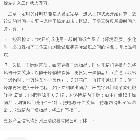
燥箱进入工作状态即可。
（注章：定时的计时功能是从设定完毕，进入工作状态开始计算，故
设定的时间一定要考虑把干燥箱加热，恒温、干燥三阶段所需时间合
并计算。）
6、控温检查：*次开机或使用一段时间或当季节（环境湿度）变化
时．必须复核下工作室内测量愠度和实际温度之间的误差，即控温精
度。
7、关机：干燥结束后．如需更换干燥物品，则在开箱门更换前先将
风机开关关掉，以防干燥物被吹掉；更换完干燥物品后（注意：取出
干燥物时，千万注童小心烫伤），关好箱门，再打开风机开关，使干
燥箱再次进入干燥过程；如不立刻取出物品，应先将风门调节旋钮旋
转至“Z"处．再把电源开关关掉，以保持箱内干燥；如不再继续干燥
物品，则将风门处于“三"处，把电源开关关掉，待箱内冷却至室温
后，取出箱内干燥物品．将工作室擦干。
更多产品信息请苏州三清仪器有限公司；林：：