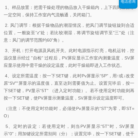
电话咨询
1、样品放置：把需干燥处理的物品放入干燥箱内，上下四周应留存
一定空间，保持工作室内气流畅通，关闭箱门。
2. 风门调节：根据干燥物品的潮湿情况，把风门调节旋钮旋到合适
位置，一般旋至“z"处；若比较潮湿．将调节旋钮调节至"三"处（注
意：风门的调节范围约60"角）。
3、开机：打开电源及风机开关。此时电源指示灯亮，电机运转．控
温仪显示经过 "自检" 过程后，PV屏应显示工作室内测量温度．SV屏
应显示使用中需干燥的设定温度，此时干燥箱即进入工作状态。
4、设定所需温度：按一下SET键．此时Pv屏显示“5P"，用↑或↓改变
原“SV""屏显示的温度值，直至达到需要值为止。设置完毕后，按一
下SET键，PV显示“5T" （进入定时功能）。若不使用定时功能则再
按一下SET键，使PV屏显示测量温度，SV屏显示设定温度即可。
（注意：不使用定时功能时，必须使Pv屏显示的“ST"为零，即ST=
O）
5、定时的设定：若使用定时，则当PV屏显示“5T"时，SV屏显
示“0"；用加键设定所需别间（分）；设置完毕，按一下SET键，使干