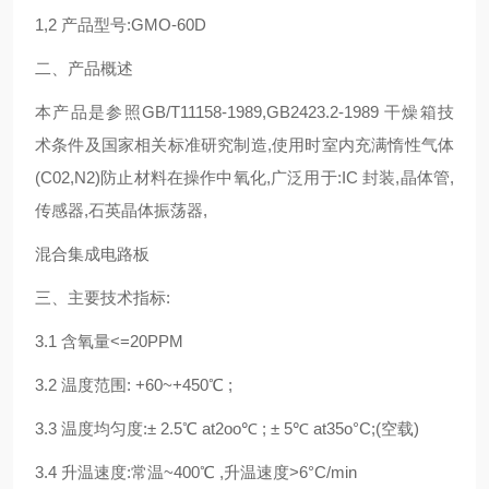
1,2
产品型号
:GMO-60D
二、产品概述
本产品是参照
GB/T11158-1989,GB2423.2-1989
干燥箱技
术条件及
国家相关标准研究制造
,
使用时室内充满惰性气体
(C02,N2)
防止材
料在操作中氧化
,
广泛用于
:IC
封装
,
晶体管
,
传感器
,
石英晶体振荡器
,
混合集成电路板
三、主要技术指标
:
3.1
含氧量
<=20PPM
3.2
温度范围
: +60~+450℃ ;
3.3
温度均匀度
:± 2.5℃ at2oo℃ ; ± 5℃ at35o°C;(
空载
)
3.4
升温速度
:
常温
~400℃ ,
升温速度
>6°C/min