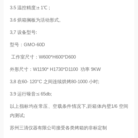
3.5
温控精度
:± 1℃ ;
3.6
烘箱搁板为活动形式。
3,7
设备型号
:
型号：
GMO-60D
工作室尺寸：
W600*H600*D600
外形尺寸：
W1190* H1730*D1100
功率
9KW
3,8
在
60- 120°C
之间连续烘烤
80-1000
小时
;
3.9
运行噪音
:≤ 65db;
以上指标均在常压、空载条件情况下
,
距箱体内壁
1/6
空间
内测试
;
苏州三清仪器有限公司接受各类烤箱的非标定制