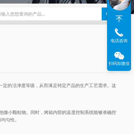
钢干燥箱，烘箱控温范围300℃
百级洁净烘箱
DHG-9070B（
电话咨询
扫码加微信
一定的洁净度等级，从而满足特定产品的生产工艺需求。这
他微小颗粒物。同时，烤箱内部的温度控制系统能够准确控
和均匀性。