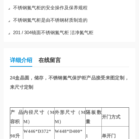
不锈钢氮气柜的安全操作及保养规程
不锈钢氮气柜是由不锈钢材质制造的
201 / 304镜面不锈钢氮气柜 洁净氮气柜
详细介绍
在线留言
24盒晶圆，储存，不锈钢氮气保护柜
产品接受来图定制，
来尺寸定制
产品
内径尺寸（M
外形尺寸（M
隔板数
开门方式
容积
M）
M）
量
W446*D372*
W448*D400*
98升
1
单开门