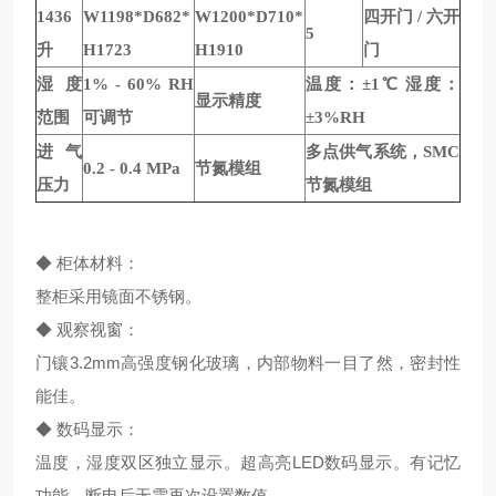
1436
W1198*D682*
W1200*D710*
四开门 / 六开
5
升
H1723
H1910
门
湿度
1% - 60% RH
温度：±1℃ 湿度：
显示精度
范围
可调节
±3%RH
进气
多点供气系统，SMC
0.2 - 0.4 MPa
节氮模组
压力
节氮模组
◆ 柜体材料：
整柜采用镜面不锈钢。
◆ 观察视窗：
门镶3.2mm高强度钢化玻璃，内部物料一目了然，密封性
能佳。
◆ 数码显示：
温度，湿度双区独立显示。超高亮LED数码显示。有记忆
功能，断电后无需再次设置数值。