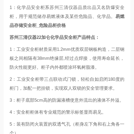
1：化学品安全柜系苏州三清仪器品质出品又名防爆安全
柜，用于规范储存易燃液体及某些危险品、化学品。
易燃
品存储安全柜_危险品柜价格
苏州三清仪器22加仑化学品安全柜产品特点：
1：工业安全柜材质采用1.2mm优质双层钢板构造，二层钢
板之间相隔有38mm绝缘层,经过点焊接，使用寿命延长，
防火性能更好。柜子内外都喷涂环氧树脂漆。
2：工业安全柜带三点联动式门锁，轻松自如启闭180度的
柜门，加配一把挂锁，实现
双人双锁
的安全管理要求。
3：柜子底部5cm高的防漏液槽使意外流出的液体不外溢。
4：安全柜柜体有专业规范的警示标签显而易见。
5：装有防闭火装置的
双透气孔
（柜身左下角和右上角各一
个）