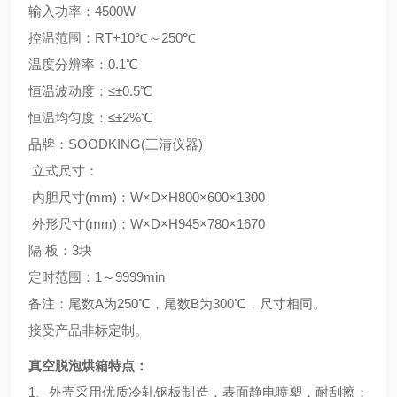
输入功率：4500W
控温范围：RT+10℃～250℃
温度分辨率：0.1℃
恒温波动度：≤±0.5℃
恒温均匀度：≤±2%℃
品牌：SOODKING(三清仪器)
立式尺寸：
内胆尺寸(mm)：W×D×H800×600×1300
外形尺寸(mm)：W×D×H945×780×1670
隔 板：3块
定时范围：1～9999min
备注：尾数A为250℃，尾数B为300℃，尺寸相同。
接受产品非标定制。
真空脱泡烘箱
特点：
1、外壳采用优质冷轧钢板制造，表面静电喷塑，耐刮擦；