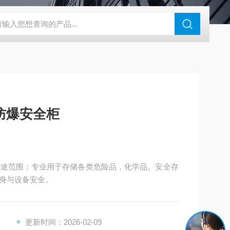
钢干燥箱，烘箱控温范围300℃
百级洁净烘箱
DHG-9070B（
防爆安全柜
用途范围：专业用于存储各类危险品，化学品。安全存
身与设备安全。
更新时间：2026-02-09