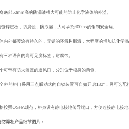
柜身底部50mm高的防漏液槽大可能的防止化学液体的外溢。
的镀锌层板，防腐蚀，防液漏，大可承托400lbs的钢制安全罐。
柜体内外都喷涂有持久的，无铅的环氧树脂漆，大程度的增加抗化学
标有三种语言的高可见度标签，耐腐蚀。
两个可带有防火装置的通风口，分别位于柜身的两侧。
安全柜的柜门
采用
三点
联动式的自锁装置可自如开启180°，
另可选配
格按照OSHA规范，柜身设有静电接地传导端口，方便连接静电接地
清防爆柜
产品细节图片：