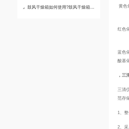
黄色
鼓风干燥箱如何使用?鼓风干燥箱注意事项
红色
蓝色
酸基
，三
三清
范存
1、
2、