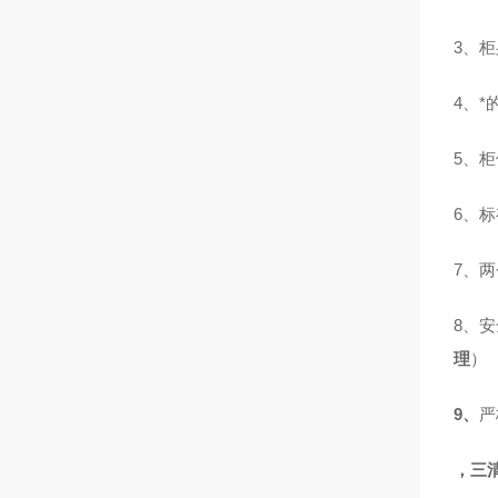
3、
4、*
5、
6、
7、
8、
理
）
9、
严
，三