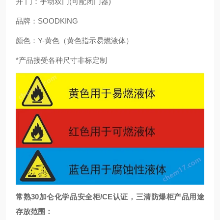
开 门：手动双门
(
可配闭门器
)
品牌：SOODKING
颜色：Y-黄色（黄色指示易燃液体）
*产品接受各种尺寸非标定制
常熟30加仑化学品安全柜/CE认证
，
三清防爆柜产品用途
存放范围：