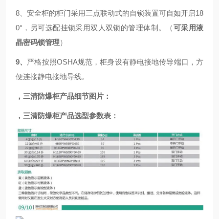
8、安全柜的柜门
采用
三点
联动式的自锁装置可自如开启18
0°，
另可选配挂锁
采用双人双锁的管理体制。（
可采用液
晶密码锁管理
）
9、
严格按照OSHA规范，柜身设有静电接地传导端口，方
便连接静电接地导线。
，三清防爆柜
产品细节图片：
，三清防爆柜
产品选型参数表：