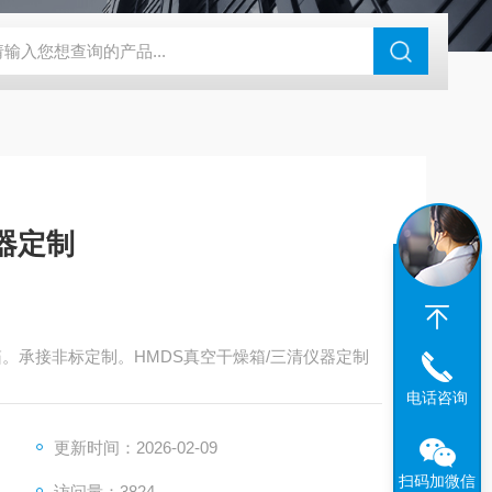
钢干燥箱，烘箱控温范围300℃
百级洁净烘箱
DHG-9070B（
器定制
箱。承接非标定制。HMDS真空干燥箱/三清仪器定制
电话咨询
更新时间：2026-02-09
扫码加微信
访问量：3824