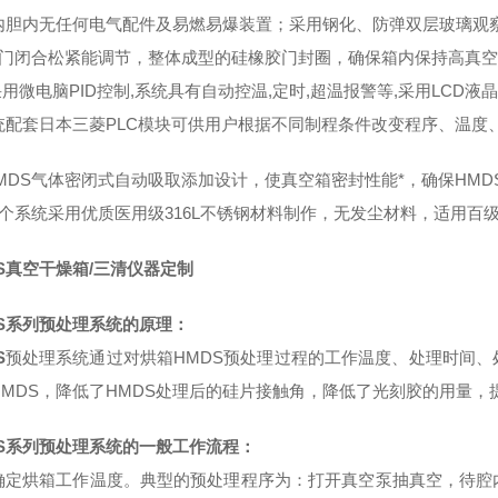
内胆内无任何电气配件及易燃易爆装置；采用钢化、防弹双层玻璃观察
箱门闭合松紧能调节，整体成型的硅橡胶门封圈，确保箱内保持高真
采用微电脑PID控制,系统具有自动控温,定时,超温报警等,采用LCD液
统配套日本三菱PLC模块可供用户根据不同制程条件改变程序、温度
HMDS气体密闭式自动吸取添加设计，使真空箱密封性能*，确保HM
整个系统采用优质医用级316L不锈钢材料制作，无发尘材料，适用百
S真空干燥箱/三清仪器定制
S
系列预处理系统的原理：
S
预处理系统通过对烘箱HMDS预处理过程的工作温度、处理时间
HMDS，降低了HMDS处理后的硅片接触角，降低了光刻胶的用量，
S
系列预处理系统的一般工作流程：
确定烘箱工作温度。典型的预处理程序为：打开真空泵抽真空，待腔