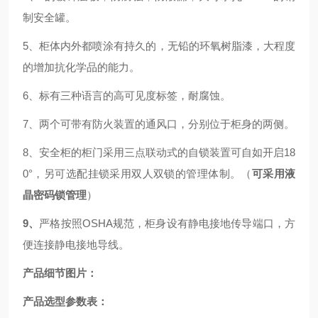
制安全罐。
5、柜体内外都喷涂有持久的，无铅的环氧树脂漆，大程度
的增加抗化学品的能力。
6、标有三种语言的高可见度标签，耐腐蚀。
7、两个可带有防火装置的通风口，分别位于柜身的两侧。
8、安全柜的柜门
采用
三点
联动式的自锁装置可自如开启18
0°，
另可选配挂锁
采用双人双锁的管理体制。（
可采用液
晶密码锁管理
）
9、
严格按照OSHA规范，柜身设有静电接地传导端口，方
便连接静电接地导线。
产品细节图片：
产品选型参数表：