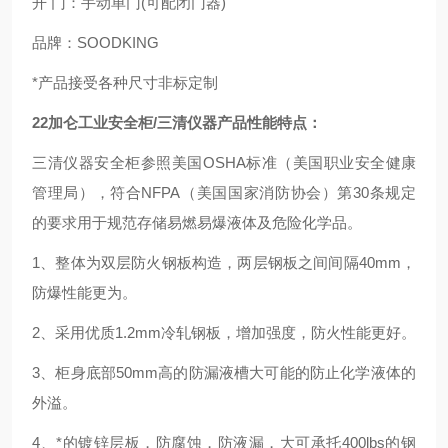
开 门：手动单门
(
可配闭门器
)
品牌：SOODKING
*产品接受各种尺寸非标定制
22加仑工业安全柜/三清仪器产品性能特点：
三清仪器安全柜参照美国OSHA标准（美国职业安全健康
管理局），符合NFPA（美国国家消防协会）第30条规定
的要求用于规范存储易燃易爆液体及危险化学品。
1、整体为双层防火钢板构造，两层钢板之间间隔40mm，
防爆性能更为。
2、采用优质1.2mm冷轧钢板，增加强度，防火性能更好。
3、柜身底部50mm高的防漏液槽大可能的防止化学液体的
外溢。
4、*的镀锌层板，防腐蚀，防液漏，大可承托400lbs的钢