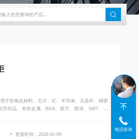
钢干燥箱，烘箱控温范围300℃
百级洁净烘箱
DHG-9070B（
柜
适用于防氧化材料、芯片、IC、半导体、元器件、精密
化学药品、有色金属、BGA、胶片、模块、SMT、贴
电话咨询
更新时间：2026-02-09