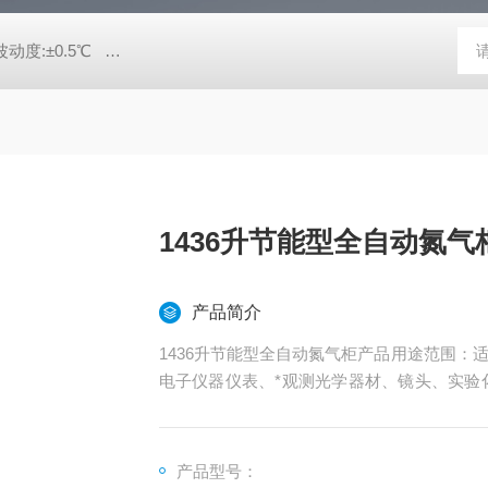
动度:±0.5℃
DHG-9140B（140升）电热恒温鼓风干燥箱，不锈
1436升节能型全自动氮气
产品简介
1436升节能型全自动氮气柜产品用途范围：
电子仪器仪表、*观测光学器材、镜头、实验
片、晶圆等，接受非标定制。
产品型号：