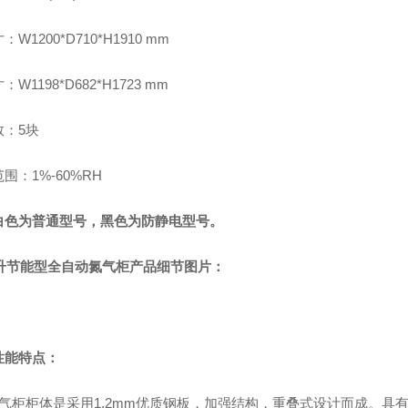
W1200*D710*H1910 mm
W1198*D682*H1723 mm
数：5块
围：1%-60%RH
白色为普通型号，黑色为防静电型号。
36升节能型全自动氮气柜产品细节图片：
性能特点：
氮气柜柜体是采用1.2mm优质钢板，加强结构，重叠式设计而成。具