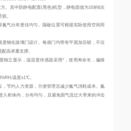
方。其中防静电配置(黑色)机型，静电阻值为10的6次
受损。
得氮气分布更佳均匀。隔板位置可根据实际使用空间而
强度钢化玻璃门设计。每扇门均带有平面加压锁，不仅
选配高承重支撑。
度独立显示，温湿度传感器采用*，使用寿命长，偏移
%RH;温度±1℃。
应，节约人力资源，方便管理且减少氮气消耗成本。氮
进入柜体内，分布均匀，且避免因气流过大带来的冲击