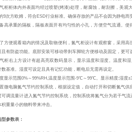
氮气柜柜体内外表面均经过喷塑(烤漆)处理，耐腐蚀，耐刮擦，美观大
10的9次方欧姆，符合ESD行业标准。确保存放的产品不会因为静电而
配备高承重的隔板，隔板表面开有均匀性的小孔，方便空气流通。使
。
为了方便观看箱内的情况及取物便利，氮气柜设计有观察窗，采用高
而且有防盗功能。底部安装可移动带刹车脚轮方便移动及固定，更可
氮气柜右上方设计有超高亮双数码显示，显示温度和湿度。温度和湿
计数基准。湿度可设定且具有记忆功能，断电后无需再设定。
度显示范围0%～99%RH,温度显示范围-9℃～99℃。显示精度:湿度±3
内置微电脑氮气节约控制系统，根据设定值，自动打开和切断氮气供
过可调流量计进入氮气节约控制系统，控制系统将氮气分为若干气流
体积重量小的物料带来冲击。
选型参数表：