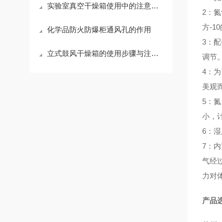
实验室真空干燥箱使用中的注意事项
2：
方-
化学品防火防爆柜通风孔的作用
3：
立式鼓风干燥箱的使用步骤与注意事项
调节
4：
美观
5：
小，
6：湿
7：
气经
力对
产品