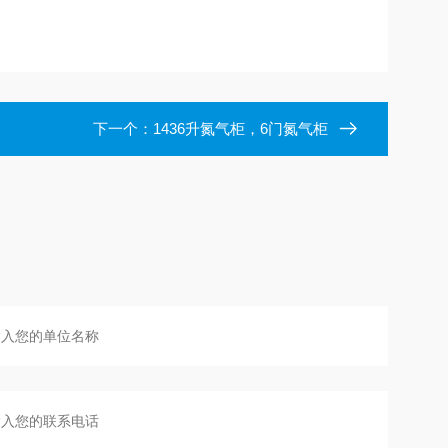
下一个：
1436升氮气柜，6门氮气柜