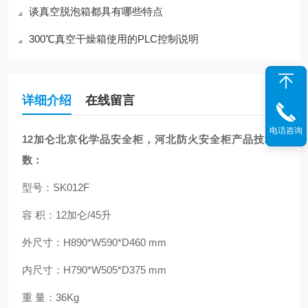
谈真空脱泡箱都具有哪些特点
300℃真空干燥箱使用的PLC控制说明
详细介绍
在线留言
电话咨询
12加仑北京化学品安全柜，河北防火安全柜
产品技术参
数：
型号：SK012F
容 积：12加仑/45升
外尺寸：H890*W590*D460 mm
内尺寸：H790*W505*D375 mm
重 量：36Kg