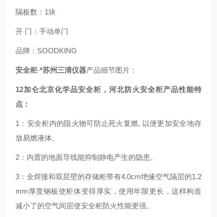
隔板数：1块
开 门：手动单门
品牌：SOODKING
安全柜
-
*苏州三清仪器
产品细节图片：
12加仑北京化学品安全柜，河北防火安全柜
产品性能特
点
：
1：安全柜内的阻火物可防止死火复燃, 以便更加安全地存
放易燃液体。
2：内置的地面导线能抑制静电产生的隐患。
3：全焊接和双层壁的存储柜带有4.0cm绝缘空气隔层的1.2
mm厚度钢板使柜体变得厚实，使用年限更长，这样构造
减小了的空气间层使安全柜防火性能更强。