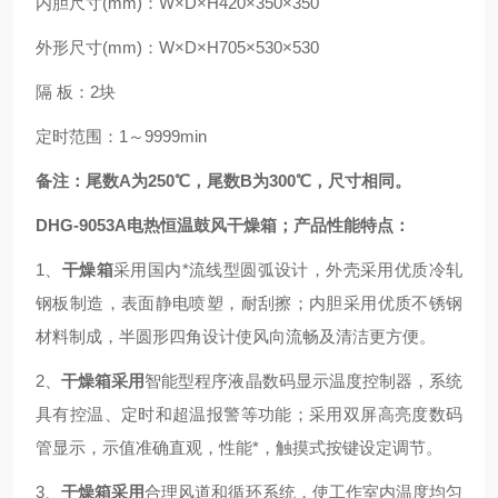
内胆尺寸(mm)：W×D×H420×350×350
外形尺寸(mm)：W×D×H705×530×530
隔 板：2块
定时范围：1～9999min
备注：尾数A为250℃，尾数B为300℃，尺寸相同。
DHG-9053A电热恒温鼓风干燥箱
；产品性能特点：
1、
干燥箱
采用国内*流线型圆弧设计，外壳采用优质冷轧
钢板制造，表面静电喷塑，耐刮擦；内胆采用优质不锈钢
材料制成，半圆形四角设计使风向流畅及清洁更方便。
2、
干燥箱采用
智能型程序液晶数码显示温度控制器
，系统
具有控温、定时和超温报警等功能；采用双屏高亮度数码
管显示，示值准确直观，性能*，触摸式按键设定调节。
3、
干燥箱采用
合理风道和循环系统，使工作室内温度均匀