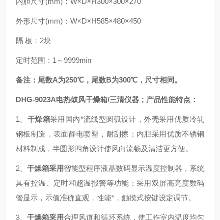
内胆尺寸(mm)：W×D×H300×300×270
外形尺寸(mm)：W×D×H585×480×450
隔 板：2块
定时范围：1～9999min
备注：尾数A为250℃，尾数B为300℃，尺寸相同。
DHG-9023A电热鼓风干燥箱/三清仪器；产品性能特点：
1、
干燥箱
采用国内*流线型圆弧设计，外壳采用优质冷轧
钢板制造，表面静电喷塑，耐刮擦；内胆采用优质不锈钢
材料制成，半圆形四角设计使风向流畅及清洁更方便。
2、
干燥箱采用
智能型程序液晶数码显示温度控制器
，系统
具有控温、定时和超温报警等功能；采用双屏高亮度数码
管显示，示值准确直观，性能*，触摸式按键设定调节。
3、
干燥箱采用
合理风道和循环系统，使工作室内温度均匀