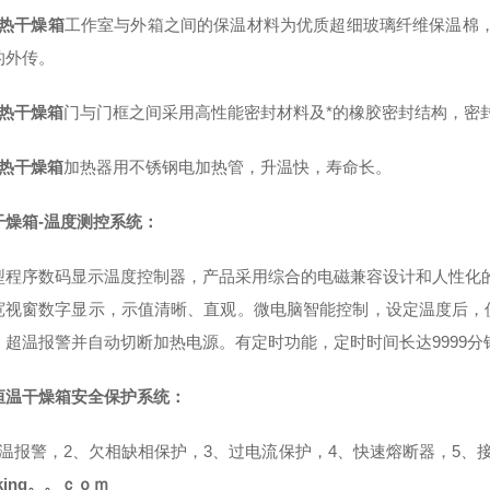
热干燥箱
工作室与外箱之间的保温材料为优质超细玻璃纤维保温棉，保
的外传。
热干燥箱
门与门框之间采用高性能密封材料及*的橡胶密封结构，密
热干燥箱
加热器用不锈钢电加热管，升温快，寿命长。
干燥箱-温度测控系统：
型程序数码显示温度控制器
，产品采用综合的电磁兼容设计和人性化
宽视窗数字显示，示值清晰、直观。微电脑智能控制，设定温度后，
。超温报警并自动切断加热电源。有定时功能，定时时间长达9999分
恒温干燥箱安全保护系统：
超温报警，2、欠相缺相保护，3、过电流保护，4、快速熔断器，5、
dking。。ｃｏｍ