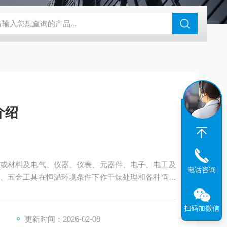
钢干燥箱，烘箱控温范围300℃
百级洁净烘箱
DHG-9070B（
介绍
或材料及电气、仪器、仪表、元器件、电子、电工及
电话咨询
、五金工具在恒温环境条件下作干燥处理和各种恒温
扫码加微信
更新时间：2026-02-08