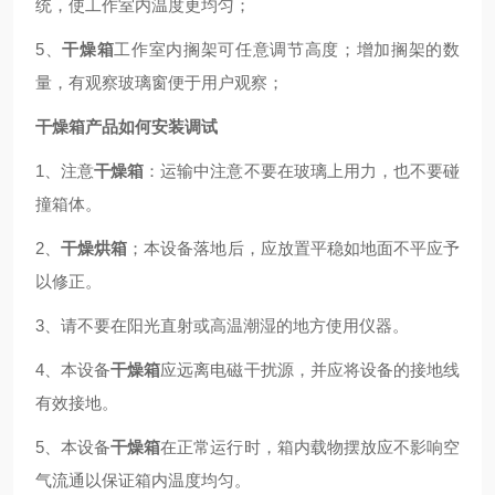
统，使工作室内温度更均匀；
5、
干燥箱
工作室内搁架可任意调节高度；增加搁架的数
量，有观察玻璃窗便于用户观察；
干燥箱产品如何安装调试
1、注意
干燥箱
：运输中注意不要在玻璃上用力，也不要碰
撞箱体。
2、
干燥烘箱
；本设备落地后，应放置平稳如地面不平应予
以修正。
3、请不要在阳光直射或高温潮湿的地方使用仪器。
4、本设备
干燥箱
应远离电磁干扰源，并应将设备的接地线
有效接地。
5、本设备
干燥箱
在正常运行时，箱内载物摆放应不影响空
气流通以保证箱内温度均匀。