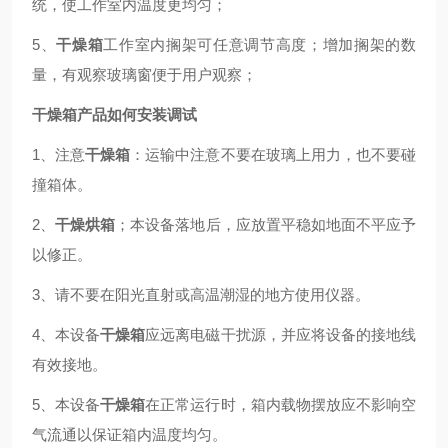
统，使工作室内温度更均匀；
5、
干燥箱
工作室内搁架可任意调节高度；增加搁架的数
量，有观察玻璃窗便于用户观察；
干燥箱产品如何安装调试
1、注意
干燥箱
：运输中注意不要在玻璃上用力，也不要碰
撞箱体。
2、
干燥烘箱
；本设备落地后，应放置平稳如地面不平应予
以修正。
3、请不要在阳光直射或高温潮湿的地方使用仪器。
4、本设备
干燥箱
应远离电磁干扰源，并应将设备的接地线
有效接地。
5、本设备
干燥箱
在正常运行时，箱内载物摆放应不影响空
气流通以保证箱内温度均匀。