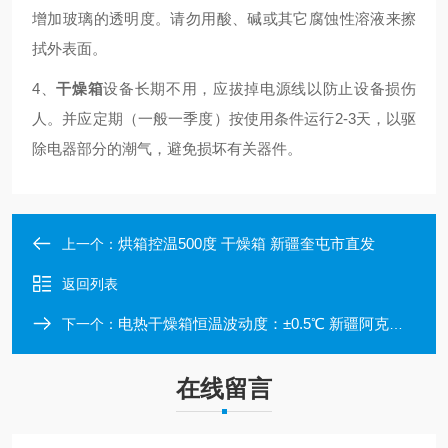
增加玻璃的透明度。请勿用酸、碱或其它腐蚀性溶液来擦
拭外表面。
4、
干燥箱
设备长期不用，应拔掉电源线以防止设备损伤
人。并应定期（一般一季度）按使用条件运行2-3天，以驱
除电器部分的潮气，避免损坏有关器件。
烘箱控温500度 干燥箱 新疆奎屯市直发
上一个：
返回列表
电热干燥箱恒温波动度：±0.5℃ 新疆阿克苏市直发
下一个：
在线留言