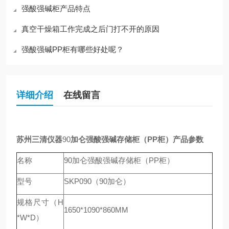
强酸强碱柜产品特点
真空干燥箱工作完成之后门打不开的原因
强酸强碱PP柜有哪些好处呢？
详细介绍
在线留言
苏州三清仪器
90
加仑强酸强碱存储柜（PP柜）产品参数
名称
90加仑强酸强碱存储柜（PP柜）
型号
SKP090（90加仑）
规格尺寸（H
1650*1090*860MM
*W*D）