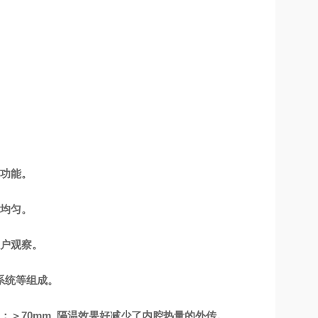
等功能。
更均匀。
用户观察。
系统等组成。
＞70mm, 隔温效果好减少了内腔热量的外传。