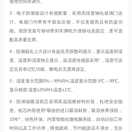
使用空间而调节。
3：电子防潮箱设计有观察窗，采用高强度钢化玻璃门设
计。每扇门均带有平面加压锁，不仅美观而且有防盗功
能。底部安装可移动带刹车脚轮方便移动及固定，更可选
配高承重支撑。
4：防潮箱右上方设计有超高亮双数码显示，显示温度和湿
度。温度和湿度独立显示，温湿度传感器采用
*
，湿度可设
定且具有记忆功能，断电后无需再设定。
5：湿度显示范围
0%
～
99%RH,
温度显示范围
-9
℃～
99
℃。
显示精度
:
湿度
±3%RH;
温度
±1
℃。
6：防潮箱吸湿机芯采用高温阻燃材料封装，杜绝安全隐
患。机芯内部使用
*
吸收的进口吸湿材质，吸湿效果强劲，
15
年
*
，绿色环保。内置智能化微电脑系统，自动识别工作
时间以及工作功率，降低能耗，节约能源且不滴水，无任