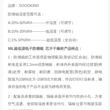
品牌：
SOODKING
防潮箱湿度范围可选：
A:20%-60%RH-----------中湿度（可调节）
B:10%-20%RH-----------低湿度（可调节）
C:1%-10%RH-------------超低湿度（全自动）
98L超低湿电子防潮箱 芯片干燥柜产品特点：
1：
防潮箱的工作原理是物理吸湿
(
形状记忆合金
)
。
防潮箱
柜体是采用
1.2mm
优质钢板，柜体内外表面均经过喷塑
(
烤
漆
)
处理，耐腐蚀，耐刮擦，防静电配置
(
黑色
)
机型，静电
阻值为
10
的
6
次方
-10
的
9
次方欧姆，符合
ESD
行业标准，确
保存放的电子产品不会因为静电而受损。
2：配备高承重的隔板，隔板表面开有均匀性的小孔，方便
空气流通。使得除湿效果更佳均匀。隔板位置可根据实际