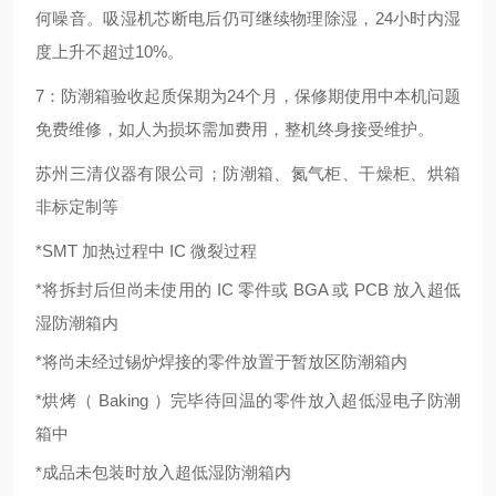
何噪音。吸湿机芯断电后仍可继续物理除湿，
24
小时内湿
度上升不超过
10%
。
7：防潮箱验收起质保期为
24
个月，保修期使用中本机问题
免费维修，如人为损坏需加费用，整机终身接受维护。
苏州三清仪器有限公司；防潮箱、氮气柜、干燥柜、烘箱
非标定制等
*SMT 加热过程中
IC
微裂过程
*将拆封后但尚未使用的
IC
零件或
BGA
或
PCB
放入超低
湿防潮箱内
*将尚未经过锡炉焊接的零件放置于暂放区防潮箱内
*烘烤（
Baking
）完毕待回温的零件放入超低湿电子防潮
箱中
*成品未包装时放入超低湿防潮箱内