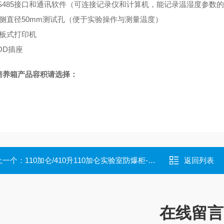
RS485接口和通讯软件（可连接记录仪和计算机，能记录温湿度参数的
左侧直径50mm测试孔（便于实验操作与测量温度）
面板式打印机
OD插座
培养箱产品容积请选择：
上一个：
110加仑/410升110加仑实验室防爆柜-化学品安全柜
返回列表
在线留言