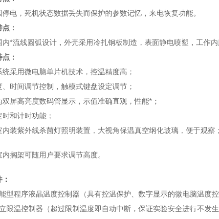
因停电，死机状态数据丢失而保护的参数记忆，来电恢复功能。
特点：
国内*流线圆弧设计，外壳采用冷扎钢板制造，表面静电喷塑，工作内
特点：
系统采用微电脑单片机技术，控温精度高；
度、时间调节控制，触模式键盘设定调节；
为双屏高亮度数码管显示，示值准确直观，性能*；
定时和计时功能；
室内装紫外线杀菌灯照明装置，大视角保温真空纲化玻璃，便于观察
室内搁架可随用户要求调节高度。
件：
智能型程序液晶温度控制器（具有控温保护、数字显示的微电脑温度
独立限温控制器（超过限制温度即自动中断，保证实验安全进行不发