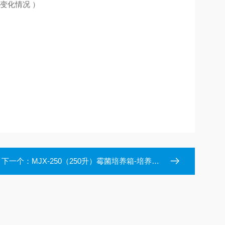
变化情况 ）
下一个：
MJX-250（250升）霉菌培养箱-培养温度控温60℃