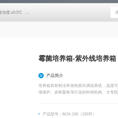
动度:±0.5℃
DHG-9140B（140升）电热恒温鼓风干燥箱，不锈
霉菌培养箱-紫外线培养箱
产品简介
培养箱具有制冷和加热双向调温系统，温度可
境保护、农林畜牧等行业的科研机构、大专院
低温恒温试验、培养试验、环境试验等。
产品型号：MJX-150（150升）