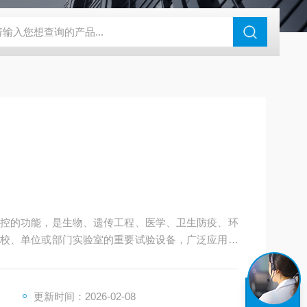
钢干燥箱，烘箱控温范围300℃
百级洁净烘箱
DHG-9070B（
控的功能，是生物、遗传工程、医学、卫生防疫、环
校、单位或部门实验室的重要试验设备，广泛应用于
更新时间：2026-02-08