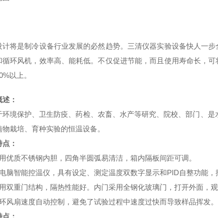
设计将是制冷设备行业发展的必然趋势。三清仪器实验设备快人一步
和循环风机，效率高、能耗低。不仅促进节能，而且使用寿命长，可
0%以上。
概述：
于环境保护、卫生防疫、药检、农畜、水产等研究、院校、部门、是
植物栽培、育种实验的恒温设备。
特点：
采用优质不锈钢内胆，四角半圆弧易清洁，箱内隔板间距可调。
微电脑智能控温仪，具有设定、测定温度双数字显示和PID自整功能，
采用双重门结构，隔热性能好。内门采用全钢化玻璃门，打开外面，
循环风扇速度自动控制，避免了试验过程中速度过快而导致样品挥发。
特点：