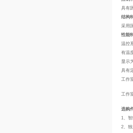
具有
结构
采用
性能
温控
有温
显示
具有
工作
工作
选购
1、
2、