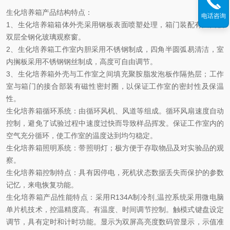
生化培养箱产品结构特点：
电话咨询
1、生化培养箱箱体外壳采用钢板表面喷塑处理，箱门装配有大面积
双层全钢化玻璃观察窗。
2、生化培养箱工作室内胆采用不锈钢制成，四角半圆弧易清洁，室
内搁板采用不锈钢钢丝制成，高度可自由调节。
3、生化培养箱外壳与工作室之间填充聚胺脂发泡板作隔热层；工作
室与箱门的接合部装有磁性密封圈，以保证工作室的密封性及保温
性。
生化培养箱循环系统：由循环风机、风道等组成。循环风扇速度自动
控制，避免了试验过程中速度过快而导致样品挥发。保证工作室内的
空气充分循环，使工作室的温度达到均匀稳定。
生化培养箱照明系统：带照明灯；极方便于存取物品及对实验品的观
察。
生化培养箱控制特点：具有因停电，死机状态数据丢失而保护的参数
记忆，来电恢复功能。
生化培养箱产品性能特点：采用R134A制冷剂,温控系统采用微电脑
单片机技术，控温精度高。有温度、时间调节控制。触模式键盘设定
调节，具有定时和计时功能。显示为双屏高亮度数码管显示，示值准