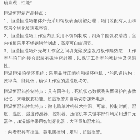
确直观，性能*.
恒温恒湿箱产品特点：
1、恒温恒湿箱箱体外壳采用钢板表面喷塑处理，箱门装配有大面积
双层全钢化玻璃观察窗。
2、恒温恒湿箱工作室内胆采用不锈钢制成，四角半圆弧易清洁，室
内搁板采用不锈钢钢丝制成，高度可自由调节。
3、恒温恒湿箱外壳与工作室之间填充聚胺脂发泡板作隔热层；工作
室与箱门的接合部装有磁性密封圈，以保证工作室的密封性及保温
性。
恒温恒湿箱循环系统：采用品牌压缩机和循环电机，*的风道结构；
效率高、能耗低，确保工作室的温湿度均匀。
恒温恒湿箱控制特点：具有因停电，死机状态数据丢失而保护的参数
记忆，来电恢复功能。超温报警并自动切断加热电源。
恒温恒湿箱性能特点：微电脑单片机技术控温、可靠。控制时间、湿
度、温度。湿度传感器、控制器、压缩机等关键零部件均采用进口元
器件，加湿部件采用智能雾化器，大容量加湿水箱。
：两者都具有控温。微电脑控制，定时，超温报警。