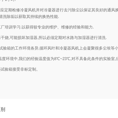
的,应定期检修冷凝风机并对冷凝器进行去污除尘以保证其良好的通风
清洗除垢以获取其持续的换热性能.
工厂培训学习.以获得较专业的维护、维修的经验和能力.
器干烧,可能损坏加湿器,所以必须定期对水路与加湿器进行清洗.
因试验箱的工作环境各异,循环风叶和冷凝器风机上会凝聚很多尘埃等小
度环境中,我们的经验温度值为8℃~23℃,对不具备此条件的实验室,
热试验箱接受非标定制。
区别