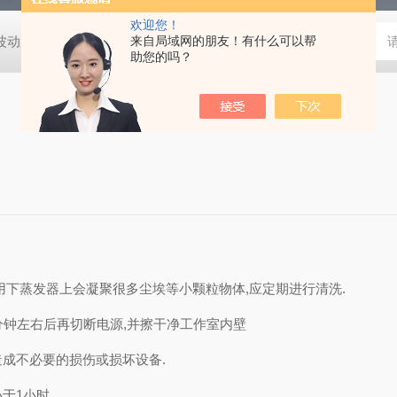
欢迎您！
动度:±0.5℃
DHG-9140B（140升）电热恒温鼓风干燥箱，不锈
来自局域网的朋友！有什么可以帮
助您的吗？
作用下蒸发器上会凝聚很多尘埃等小颗粒物体,应定期进行清洗.
0分钟左右后再切断电源,并擦干净工作室内壁
造成不必要的损伤或损坏设备.
于1小时.