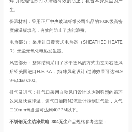
焊,并经碱性苏打水清洁有效的防止了机台本身灰尘的产
生。
保温材料：采用正厂中央玻璃纤维公司出品的100K级高密
度保温板填充，有效的防止了热能浪费。
电热部分：采用进口覆套式电热器（SHEATHED HEATE
R）无尘无氧化电热发生器
。
风道部分：整体结构采用了水平送风的方式由左向右送风
后经美国进口H.E.P.A，(特殊风道设计)过滤效果可达99.9
9%,Class100
。
排气及进气：排气口采用自动风门设计以达到强烈的循环
效果及快速降温，进气口加附N2流量计控制进气量，入气
口10mm氧含量可达到40PPM以下
。
不锈钢无尘洁净烘箱 304无尘
产品规格参考选型：