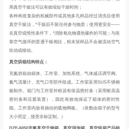
用真空干燥法可以有效缩短干燥时间；
各种构造复杂的机械部件或其他多孔样品经过清洗后使用
真空干燥法，*干燥后不留任何参与物质；
使用更安全――
在真空或惰性条件下，*消除氧化物遇热爆炸的可能；
与依
靠空气循环的普通干燥相比，粉末状样品不会被流动空气
吹动或移动。
真空烘箱结构特点：
充氮烘箱由箱体、工作室、加热系统、气体减压调节阀、
氮气流量计、充气口等部件组成。工作室采用
SUS
不锈钢
板制作。箱门与工作室外框设有保温密封条（采用耐高温
密封条和压紧装置），因此有效地保证了箱体的密封性
能。工作室内放有抽动的载物网板。（块数由箱子的型号
大小而定，接受非标定制。）
DZF-6050充氮真空干燥箱，真空脱泡箱，真空烘箱
产品特