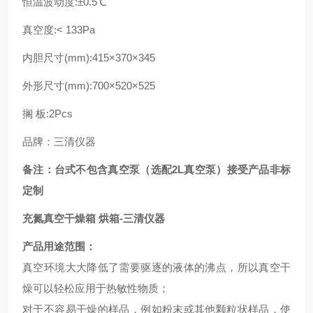
恒温波动度:±0.5℃
真空度:< 133Pa
内胆尺寸(mm):415×370×345
外形尺寸(mm):700×520×525
搁 板:2Pcs
品牌：三清仪器
备注：台式不包含真空泵（选配2L真空泵）接受产品非标
定制
充氮真空干燥箱 烘箱-三清仪器
产品用途范围：
真空环境大大降低了需要驱逐的液体的沸点，所以真空干
燥可以轻松应用于热敏性物质；
对于不容易干燥的样品，例如粉末或其他颗粒状样品，使