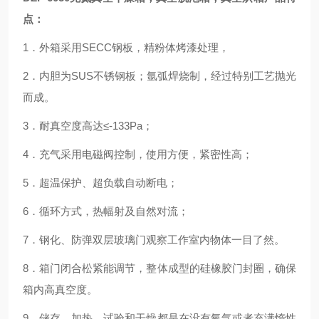
点：
1
．外箱采用
SECC
钢板，精粉体烤漆处理，
2
．
内胆为
SUS
不锈钢板；氩弧焊烧制，经过特别工艺抛光
而成。
3
．耐真空度高达≤
-133Pa
；
4
．充气采用电磁阀控制，使用方便，紧密性高；
5
．超温保护、超负载自动断电；
6
．循环方式，热幅射及自然对流；
7
．钢化、防弹双层玻璃门观察工作室内物体一目了然。
8
．箱门闭合松紧能调节，整体成型的硅橡胶门封圈，确保
箱内高真空度。
9
．储存、加热、试验和干燥都是在没有氧气或者充满惰性