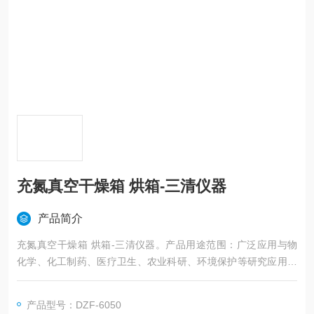
充氮真空干燥箱 烘箱-三清仪器
产品简介
充氮真空干燥箱 烘箱-三清仪器。产品用途范围：广泛应用与物
化学、化工制药、医疗卫生、农业科研、环境保护等研究应用领
域，作粉末干燥、烘培以及各类玻璃容器的消毒和灭菌之用。特
别适合于对作无氧化干燥热敏性、易分解、易氧化物质和复杂成
产品型号：DZF-6050
分物品进行快速高效的干燥处理。