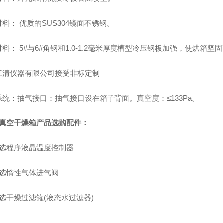
料： 优质的SUS304镜面不锈钢。
料： 5#与6#角钢和1.0-1.2毫米厚度槽型冷压钢板加强，使烘箱坚
三清仪器有限公司接受非标定制
系统：抽气接口：抽气接口设在箱子背面。真空度：≤133Pa。
℃真空干燥箱
产品选购配件：
可选程序液晶温度控制器
可选惰性气体进气阀
选干燥过滤罐(液态水过滤器)