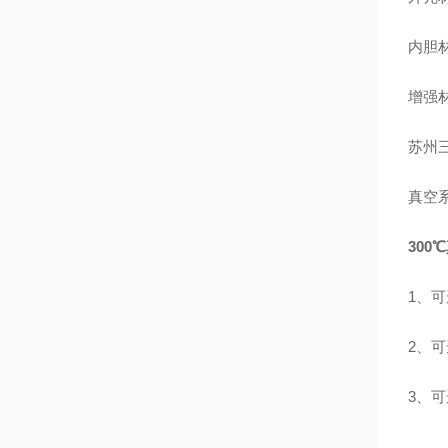
内胆材
增强材
苏州
真空
300
1、
2、
3、可