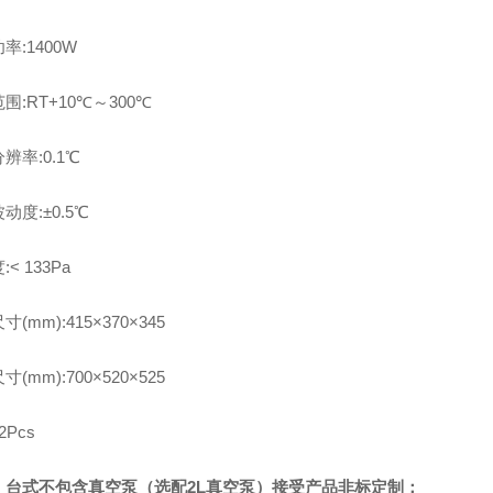
率:1400W
围:RT+10℃～300℃
辨率:0.1℃
动度:±0.5℃
< 133Pa
(mm):415×370×345
(mm):700×520×525
2Pcs
：台式不包含真空泵（选配2L真空泵）接受产品非标定制；