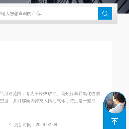
钢干燥箱，烘箱控温范围300℃
百级洁净烘箱
DHG-9070B（
箱产品用途范围：专为干燥热敏性、易分解和易氧化物质
空度，并能够向内部充入惰性气体，特别是一些成分
字温度调节仪进行温度的设定、显示与控制。
更新时间：2026-02-09