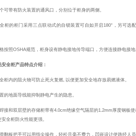
两个可带有防火装置的通风口，分别位于柜身的两侧。
安全柜的柜门
采用
三点
联动式的自锁装置可自如开启180°，
另可选
格按照OSHA规范，柜身设有静电接地传导端口，方便连接静电接地
品安全柜产品特点介绍：
安全柜内的阻火物可防止死火复燃, 以便更加安全地存放易燃液体。
内置的地面导线能抑制静电产生的隐患。
全焊接和双层壁的存储柜带有4.0cm绝缘空气隔层的1.2mm厚度钢
使安全柜防火性能更强。
防滑翻板把手可以用指尖操作，轻松且毫不费力，凹嵌设计使路经人