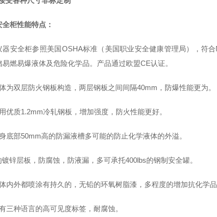
品接受各种尺寸非标定制
安全柜
性能特点：
仪器安全柜参照美国OSHA标准（美国职业安全健康管理局），符合N
储易燃易爆液体及危险化学品。产品通过欧盟CE认证。
整体为双层防火钢板构造，两层钢板之间间隔40mm，防爆性能更为。
采用优质1.2mm冷轧钢板，增加强度，防火性能更好。
柜身底部50mm高的防漏液槽多可能的防止化学液体的外溢。
的镀锌层板，防腐蚀，防液漏，多可承托400lbs的钢制安全罐。
柜体内外都喷涂有持久的，无铅的环氧树脂漆，多程度的增加抗化学
标有三种语言的高可见度标签，耐腐蚀。