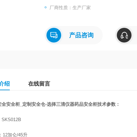
厂商性质：生产厂家
产品咨询
介绍
在线留言
安全安全柜_定制安全仓-选择三清仪器
药品安全柜
技术参数：
SKS012B
：12加仑/45升