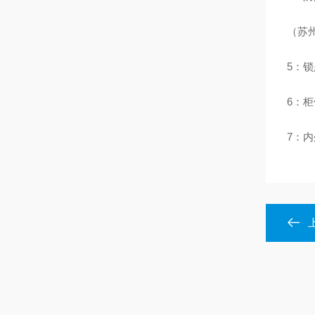
（苏
5：
6：
7：