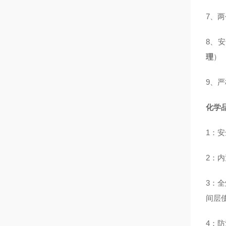
7、
8、
理
）
9、
严
化学
1：
2：
3：
间层
4：