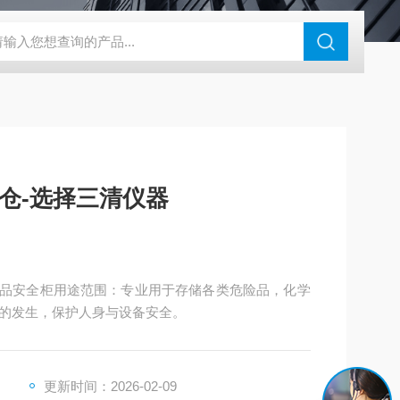
钢干燥箱，烘箱控温范围300℃
百级洁净烘箱
DHG-9070B（
仓-选择三清仪器
药品安全柜用途范围：专业用于存储各类危险品，化学
的发生，保护人身与设备安全。
更新时间：2026-02-09