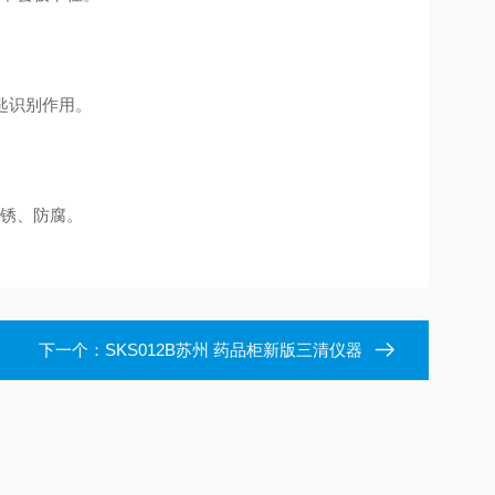
匙识别作用。
防锈、防腐。
下一个：
SKS012B苏州 药品柜新版三清仪器