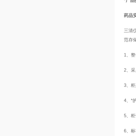
*产
药品
三清
范存
1、
2、
3、
4、*
5、
6、