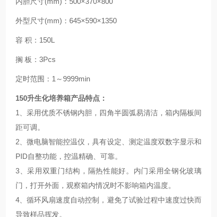
内胆尺寸(mm)：500×370×800
外型尺寸(mm)：645×590×1350
容 积：150L
搁 板：3Pcs
定时范围：1～9999min
150升生化培养箱
产品特点：
1、采用优质不锈钢内胆，四角半圆弧易清洁，箱内隔板间
距可调。
2、微电脑智能控温仪，具有设定、测定温度双数字显示和
PID自整功能，控温精确、可靠。
3、采用双重门结构，隔热性能好。内门采用全钢化玻璃
门，打开外面，观察箱内情况时不影响箱内温度。
4、循环风扇速度自动控制，避免了试验过程中速度过快而
导致样品挥发。