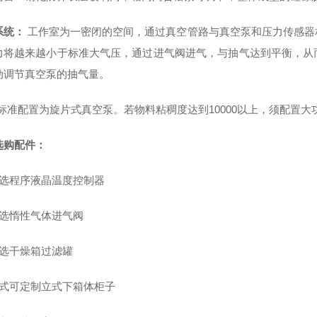
系统：
工作室为一密闭的空间，通过真空管路与真空泵和压力传感器
力将越来越小于标准大气压，通过进气阀进气，与抽气达到平衡，从
动调节真空泵的抽气量。
标准配置为旋片式真空泵。若物料粘稠度达到
10000
以上，须配置大
选购配件：
可选程序液晶温度控制器
可选惰性气体进气阀
可选干燥箱过滤罐
台式可定制立式下箱体柜子