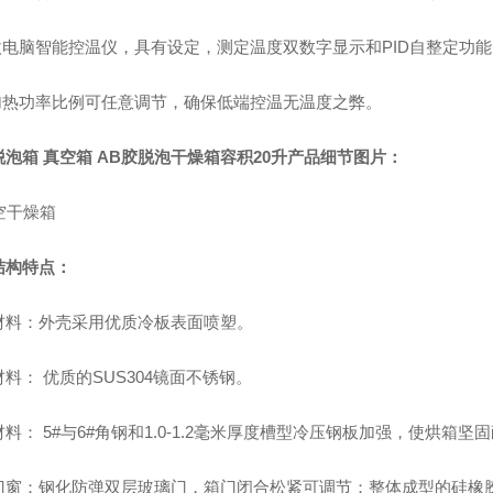
 微电脑智能控温仪，具有设定，测定温度双数字显示和PID自整定功
 加热功率比例可任意调节，确保低端控温无温度之弊。
泡箱 真空箱 AB胶脱泡干燥箱容积20升
产品细节图片：
结构特点：
材料：外壳采用优质冷板表面喷塑。
料： 优质的SUS304镜面不锈钢。
料： 5#与6#角钢和1.0-1.2毫米厚度槽型冷压钢板加强，使烘箱坚
门窗：钢化防弹双层玻璃门，箱门闭合松紧可调节；整体成型的硅橡